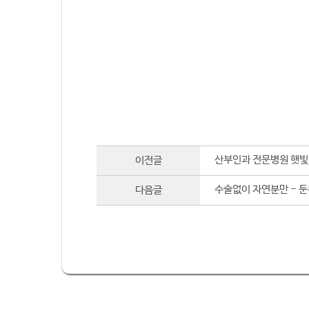
산부인과 전문병원 햇빛
이전글
수술없이 자연분만 - 
다음글